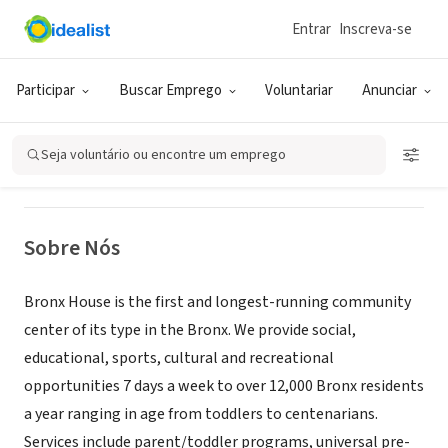
Entrar
Inscreva-se
ONG (SETOR SOCIAL)
Bronx House
Participar
Buscar Emprego
Voluntariar
Anunciar
Bronx, NY
|
www.bronxhouse.org
Seja voluntário ou encontre um emprego
Sobre Nós
Bronx House is the first and longest-running community
center of its type in the Bronx. We provide social,
educational, sports, cultural and recreational
opportunities 7 days a week to over 12,000 Bronx residents
a year ranging in age from toddlers to centenarians.
Services include parent/toddler programs, universal pre-