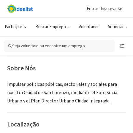
Entrar
Inscreva-se
ONG (SETOR SOCIAL)
Foro Social Urbano - Red Ciudad
Participar
Buscar Emprego
Voluntariar
Anunciar
Integrada
Seja voluntário ou encontre um emprego
San Lorenzo, XA, Paraguai
|
www.sonico.com/forosocialurbano
Sobre Nós
Impulsar politicas públicas, sectoriales y sociales para
nuestra Ciudad de San Lorenzo, mediante el Foro Social
Urbano y el Plan Director Urbano Ciudad Integrada.
Localização