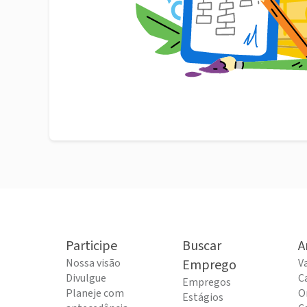
Participe
Buscar
A
Nossa visão
Emprego
V
Divulgue
C
Empregos
Planeje com
O
Estágios