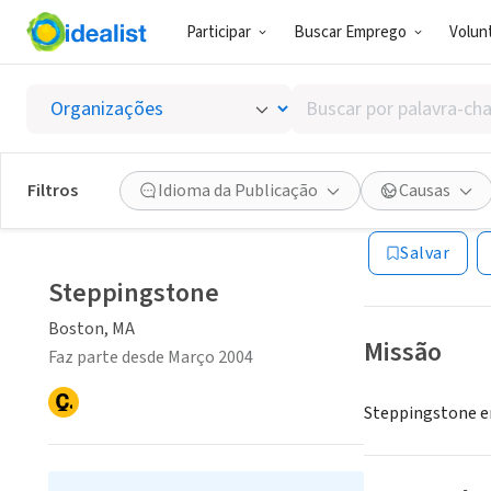
Participar
Buscar Emprego
Volunt
ONG (SETOR 
Buscar
Steppi
por
palavra-
chave,
Filtros
Idioma da Publicação
Causas
Boston, MA
|
www
habilidades
ou
Salvar
interesses
Steppingstone
Boston, MA
Missão
Faz parte desde Março 2004
Steppingstone en