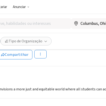
ariar
Anunciar
SOCIAL)
ngstone
Tipo de Organização
.steppingstone.org
Compartilhar
visions a more just and equitable world where all students can act