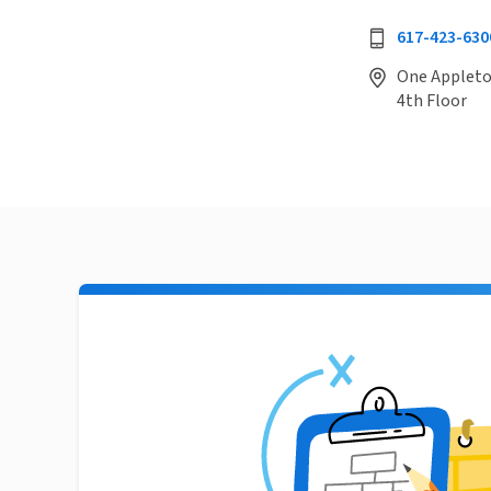
617-423-630
One Appleton
4th Floor