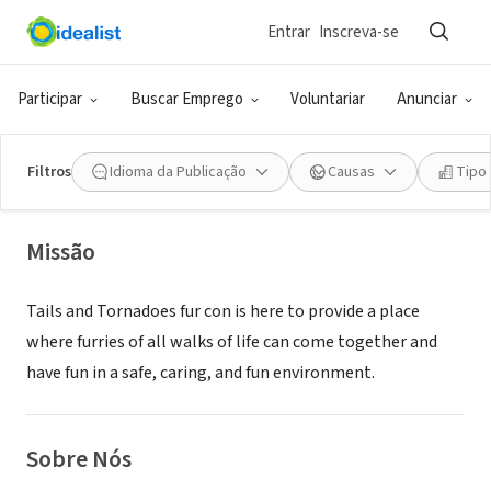
Entrar
Inscreva-se
ONG (SETOR SOCIAL)
TAILS AND TORNADOES
Participar
Buscar Emprego
Voluntariar
Anunciar
CONVENTIONS INC
Filtros
Idioma da Publicação
Causas
Tipo
Broken Arrow, OK
|
tailsandtornadoes.org
Missão
Tails and Tornadoes fur con is here to provide a place
where furries of all walks of life can come together and
have fun in a safe, caring, and fun environment.
Sobre Nós