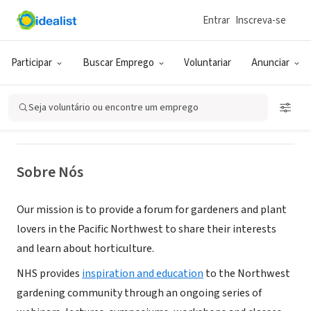
Entrar
Inscreva-se
ONG (SETOR SOCIAL)
Northwest Horticultural Society
Participar
Buscar Emprego
Voluntariar
Anunciar
Seattle, WA
|
northwesthort.org/
Seja voluntário ou encontre um emprego
Sobre Nós
Our mission is to provide a forum for gardeners and plant
lovers in the Pacific Northwest to share their interests
and learn about horticulture.
NHS provides
inspiration and education
to the Northwest
gardening community through an ongoing series of