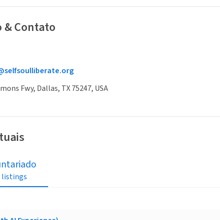
o & Contato
selfsoulliberate.org
mons Fwy, Dallas, TX 75247, USA
tuais
untariado
 listings