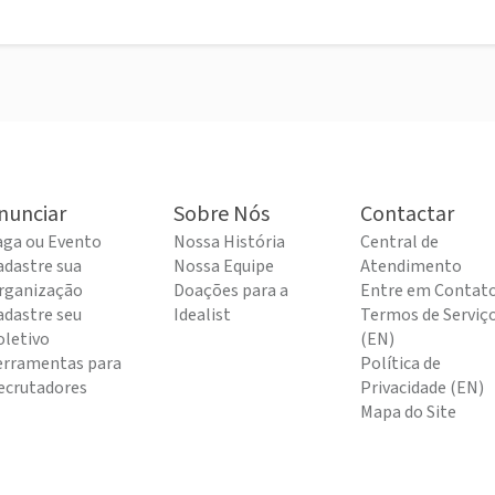
nunciar
Sobre Nós
Contactar
aga ou Evento
Nossa História
Central de
adastre sua
Nossa Equipe
Atendimento
rganização
Doações para a
Entre em Contat
adastre seu
Idealist
Termos de Serviç
oletivo
(EN)
erramentas para
Política de
ecrutadores
Privacidade (EN)
Mapa do Site