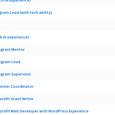
th AI Experience)
ram Lead (with tech ability)
h AI experience)
ogram Mentor
ogram Lead
ogram Supervisor
unteer Coordinator
rofit Grant Writer
profit Web Developer with WordPress Experience