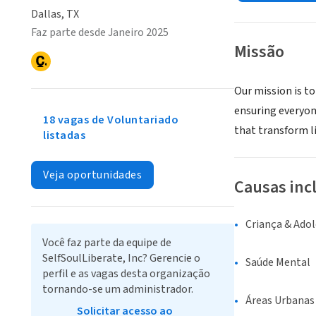
Dallas, TX
Faz parte desde Janeiro 2025
Missão
Our mission is t
ensuring everyon
18 vagas de Voluntariado
that transform l
listadas
Veja oportunidades
Causas inc
Criança & Ado
Você faz parte da equipe de
SelfSoulLiberate, Inc? Gerencie o
Saúde Mental
perfil e as vagas desta organização
tornando-se um administrador.
Áreas Urbanas
Solicitar acesso ao