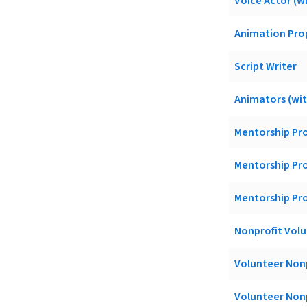
Voice Actor (wi
Animation Prog
Script Writer
Animators (wit
Mentorship Pr
Mentorship Pr
Mentorship Pr
Nonprofit Vol
Volunteer Nonp
Volunteer Non