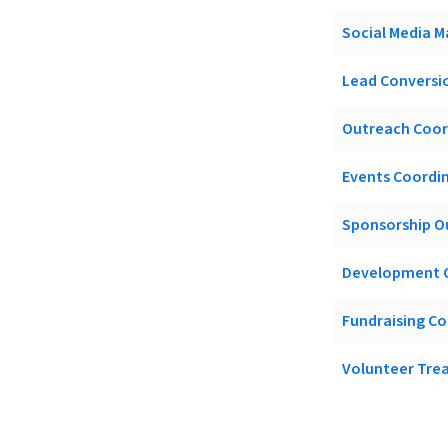
Social Media 
Lead Conversio
Outreach Coor
Events Coordi
Sponsorship O
Development C
Fundraising C
Volunteer Trea