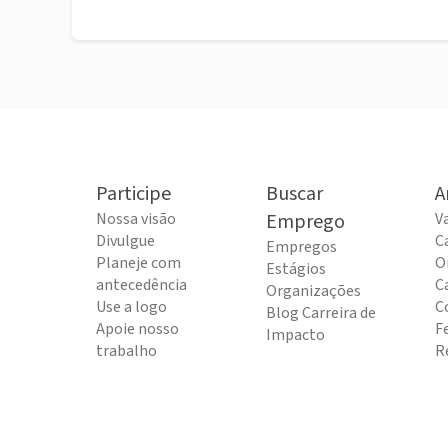
Participe
Buscar
A
Nossa visão
Emprego
V
Divulgue
C
Empregos
Planeje com
O
Estágios
antecedência
C
Organizações
Use a logo
C
Blog Carreira de
Apoie nosso
F
Impacto
trabalho
R