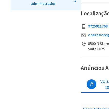
administrador
Localizaçã
9725911768
operations@
8500 N Stem
Suite 6075
Anúncios A
Vol
18