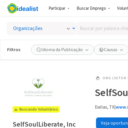
Participar
Buscar Emprego
Volunt
Buscar
por
palavra-
chave,
Filtros
Idioma da Publicação
Causas
habilidades
ou
interesses
ONG (SETOR 
SelfSou
Dallas, TX
|
www.s
Buscando Voluntários
SelfSoulLiberate, Inc
Veja oportun