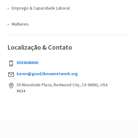
Emprego & Capacidade Laboral
Mulheres
Localização & Contato
6503646600
karen@good2knownetwork.org
50 Woodside Plaza, Redwood City, CA 94061, USA
#634