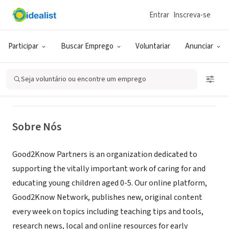
Entrar
Inscreva-se
ONG (SETOR SOCIAL)
Good2Know Partners
Participar
Buscar Emprego
Voluntariar
Anunciar
Redwood City, CA
|
www.g2k.org
Seja voluntário ou encontre um emprego
Sobre Nós
Good2Know Partners is an organization dedicated to
supporting the vitally important work of caring for and
educating young children aged 0-5. Our online platform,
Good2Know Network, publishes new, original content
every week on topics including teaching tips and tools,
research news, local and online resources for early