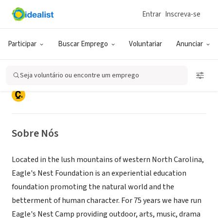
Entrar
Inscreva-se
ONG (SETOR SOCIAL)
Eagle's Nest Foundation, North
Participar
Buscar Emprego
Voluntariar
Anunciar
Carolina
Seja voluntário ou encontre um emprego
Pisgah Forest, NC
|
www.enf.org
Sobre Nós
Located in the lush mountains of western North Carolina,
Eagle's Nest Foundation is an experiential education
foundation promoting the natural world and the
betterment of human character. For 75 years we have run
Eagle's Nest Camp providing outdoor, arts, music, drama