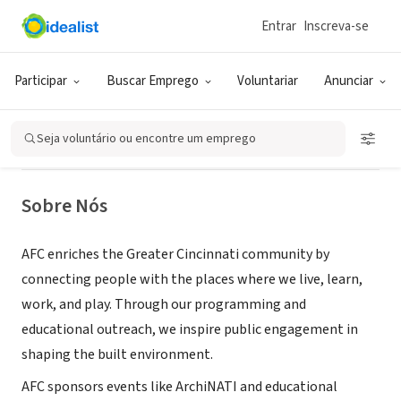
Entrar
Inscreva-se
ONG (SETOR SOCIAL)
Architectural Foundation of
Participar
Buscar Emprego
Voluntariar
Anunciar
Cincinnati
Seja voluntário ou encontre um emprego
Cincinnati, OH
|
www.architecturecincy.org
Sobre Nós
AFC enriches the Greater Cincinnati community by
connecting people with the places where we live, learn,
work, and play. Through our programming and
educational outreach, we inspire public engagement in
shaping the built environment.
AFC sponsors events like ArchiNATI and educational