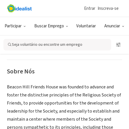
Entrar
Inscreva-se
ONG (SETOR SOCIAL)
Beacon Hill Friends House
Participar
Buscar Emprego
Voluntariar
Anunciar
Boston, MA
|
www.bhfh.org
Seja voluntário ou encontre um emprego
Sobre Nós
Beacon Hill Friends House was founded to advance and
foster the distinctive principles of the Religious Society of
Friends, to provide opportunities for the development of
leadership for the Society, and especially to establish and
maintain a center where members of the Society and
persons sympathetic to its principles, including those