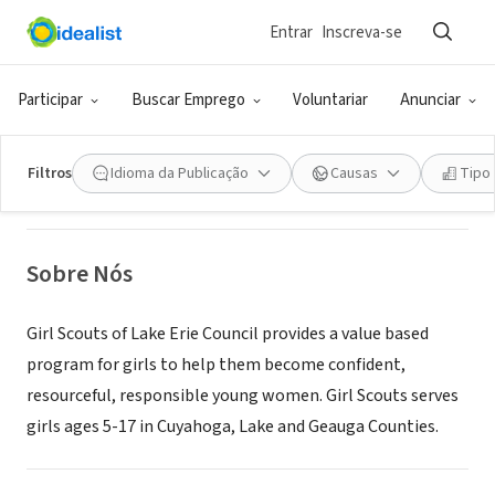
Entrar
Inscreva-se
ONG (SETOR SOCIAL)
Girl Scouts of Lake Erie Council
Participar
Buscar Emprego
Voluntariar
Anunciar
Cleveland, OH
|
www.gslec.org
Filtros
Idioma da Publicação
Causas
Tipo
Sobre Nós
Girl Scouts of Lake Erie Council provides a value based
program for girls to help them become confident,
resourceful, responsible young women. Girl Scouts serves
girls ages 5-17 in Cuyahoga, Lake and Geauga Counties.