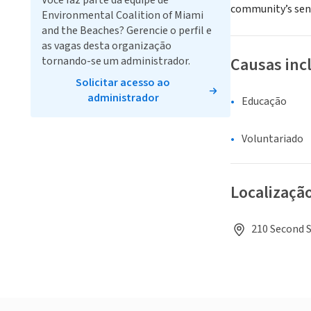
Você faz parte da equipe de
community’s sen
Environmental Coalition of Miami
and the Beaches? Gerencie o perfil e
as vagas desta organização
Causas inc
tornando-se um administrador.
Solicitar acesso ao
administrador
Educação
Voluntariado
Localizaçã
210 Second S