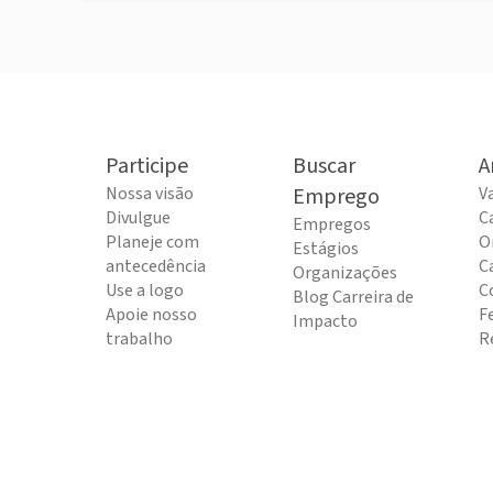
Participe
Buscar
A
Nossa visão
Emprego
V
Divulgue
C
Empregos
Planeje com
O
Estágios
antecedência
C
Organizações
Use a logo
C
Blog Carreira de
Apoie nosso
F
Impacto
trabalho
R