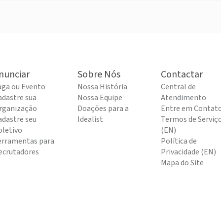
nunciar
Sobre Nós
Contactar
aga ou Evento
Nossa História
Central de
adastre sua
Nossa Equipe
Atendimento
rganização
Doações para a
Entre em Contat
adastre seu
Idealist
Termos de Serviç
oletivo
(EN)
erramentas para
Política de
ecrutadores
Privacidade (EN)
Mapa do Site