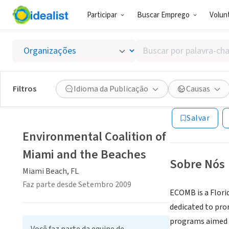
Participar
Buscar Emprego
Volunt
ONG (SETOR 
Buscar
Environ
por
palavra-
chave,
Filtros
Idioma da Publicação
Causas
Miami Beach, FL
|
habilidades
ou
Salvar
interesses
Environmental Coalition of
Miami and the Beaches
Sobre Nós
Miami Beach, FL
Faz parte desde Setembro 2009
ECOMB is a Florid
dedicated to pro
programs aimed at