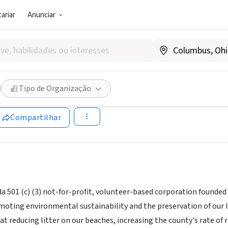
ariar
Anunciar
SOCIAL)
mental Coalition of Miami a
Tipo de Organização
www.ecomb.org
Compartilhar
a 501 (c) (3) not-for-profit, volunteer-based corporation founded 
moting environmental sustainability and the preservation of our
 reducing litter on our beaches, increasing the county's rate of r