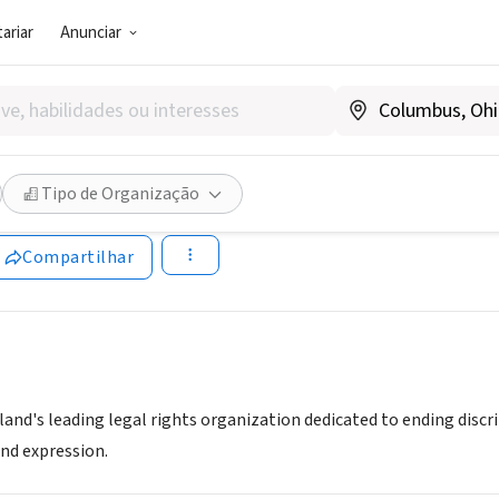
ariar
Anunciar
SOCIAL)
Legal Advocates & Defenders
Tipo de Organização
.glad.org
Compartilhar
and's leading legal rights organization dedicated to ending discr
and expression.