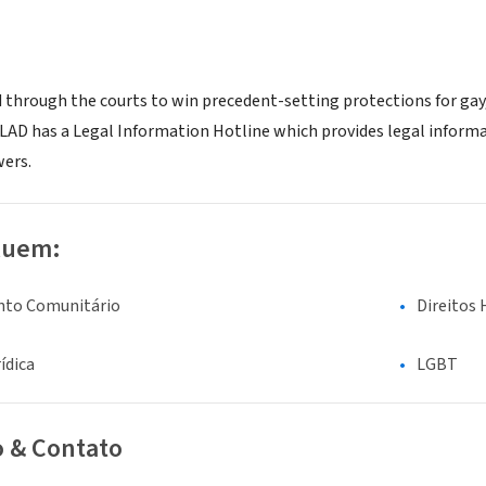
through the courts to win precedent-setting protections for gay,
 GLAD has a Legal Information Hotline which provides legal infor
ers.
luem:
nto Comunitário
Direitos 
ídica
LGBT
o & Contato