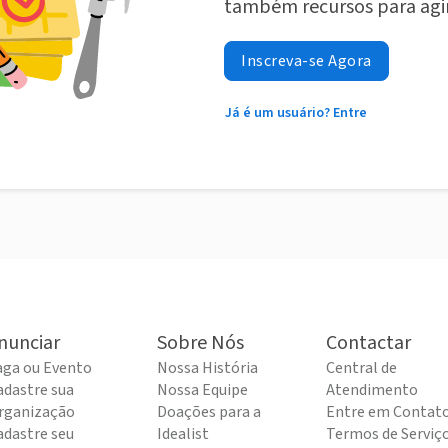
também recursos para agi
Inscreva-se Agora
Já é um usuário? Entre
nunciar
Sobre Nós
Contactar
aga ou Evento
Nossa História
Central de
adastre sua
Nossa Equipe
Atendimento
rganização
Doações para a
Entre em Contat
adastre seu
Idealist
Termos de Serviç