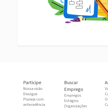
Participe
Buscar
A
Nossa visão
Emprego
V
Divulgue
C
Empregos
Planeje com
O
Estágios
antecedência
C
Organizações