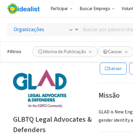
Participar
Buscar Emprego
Volunt
ONG (SETOR 
Buscar
GLBTQ 
por
palavra-
chave,
Filtros
Idioma da Publicação
Causas
Boston, MA
|
www
habilidades
ou
Salvar
interesses
Missão
GLAD is New Engl
GLBTQ Legal Advocates &
gender identity 
Defenders