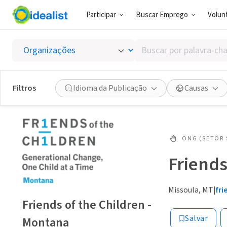
Participar
Buscar Emprego
Volunt
Buscar
por
palavra-
chave,
Filtros
Idioma da Publicação
Causas
habilidades
ou
interesses
ONG (SETOR 
Friends
Missoula, MT
|
fr
Friends of the Children -
Salvar
Montana