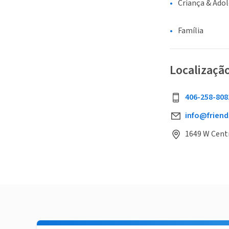
Criança & Ado
Família
Localizaçã
406-258-808
info@frien
1649 W Centr