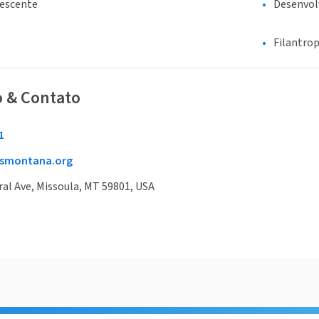
lescente
Desenvol
Filantrop
o & Contato
1
dsmontana.org
al Ave, Missoula, MT 59801, USA