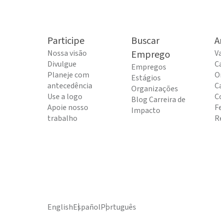
Participe
Buscar
A
Nossa visão
Emprego
V
Divulgue
C
Empregos
Planeje com
O
Estágios
antecedência
C
Organizações
Use a logo
C
Blog Carreira de
Apoie nosso
F
Impacto
trabalho
R
English
Español
Português