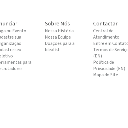
nunciar
Sobre Nós
Contactar
aga ou Evento
Nossa História
Central de
adastre sua
Nossa Equipe
Atendimento
rganização
Doações para a
Entre em Contat
adastre seu
Idealist
Termos de Serviç
oletivo
(EN)
erramentas para
Política de
ecrutadores
Privacidade (EN)
Mapa do Site