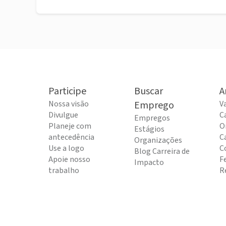
Participe
Buscar
A
Nossa visão
Emprego
V
Divulgue
C
Empregos
Planeje com
O
Estágios
antecedência
C
Organizações
Use a logo
C
Blog Carreira de
Apoie nosso
F
Impacto
trabalho
R