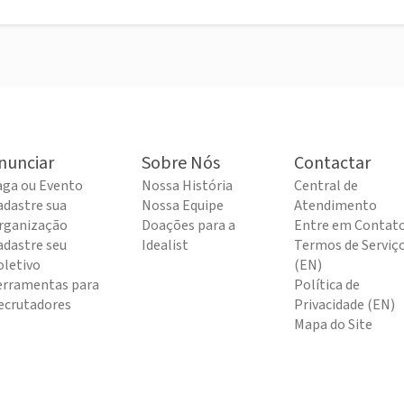
nunciar
Sobre Nós
Contactar
aga ou Evento
Nossa História
Central de
adastre sua
Nossa Equipe
Atendimento
rganização
Doações para a
Entre em Contat
adastre seu
Idealist
Termos de Serviç
oletivo
(EN)
erramentas para
Política de
ecrutadores
Privacidade (EN)
Mapa do Site