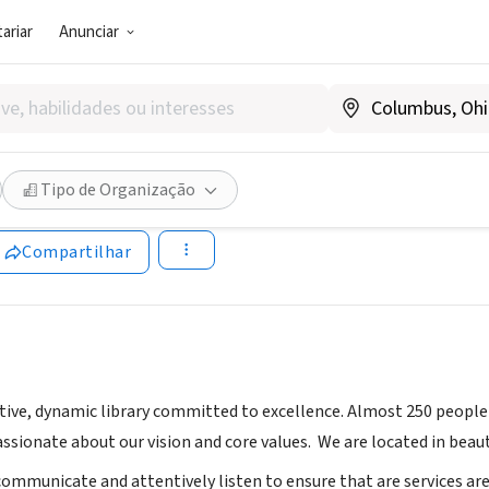
ariar
Anunciar
SOCIAL)
Wolcott Library
Tipo de Organização
w.owlibrary.org
Compartilhar
ive, dynamic library committed to excellence. Almost 250 people vi
sionate about our vision and core values. We are located in beaut
 communicate and attentively listen to ensure that are services a