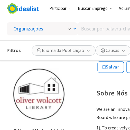
Participar
Buscar Emprego
Volunt
ONG (SETOR 
Buscar
Oliver 
por
palavra-
chave,
Filtros
Idioma da Publicação
Causas
Litchfield, CT
|
ww
habilidades
ou
Salvar
interesses
Sobre Nós
We are an innovat
Board who are pas
1). To creatively