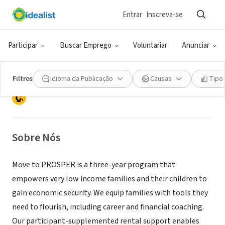
Entrar
Inscreva-se
ONG (SETOR SOCIAL)
Families Flourish, Inc. dba Move to
Participar
Buscar Emprego
Voluntariar
Anunciar
PROSPER
Filtros
Idioma da Publicação
Causas
Tipo
Columbus, OH
|
www.movetoprosper.org/
Sobre Nós
Move to PROSPER is a three-year program that
empowers very low income families and their children to
gain economic security. We equip families with tools they
need to flourish, including career and financial coaching.
Our participant-supplemented rental support enables