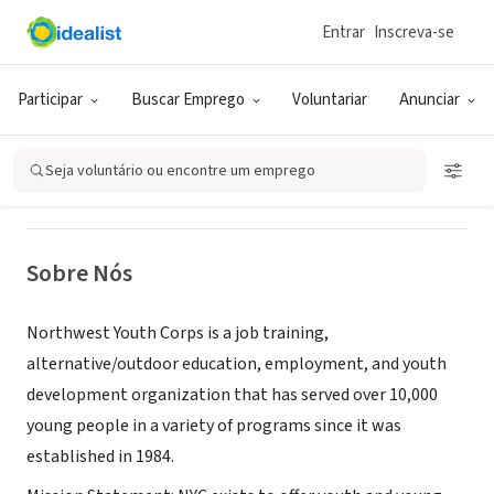
Entrar
Inscreva-se
ONG (SETOR SOCIAL)
Northwest Youth Corps
Participar
Buscar Emprego
Voluntariar
Anunciar
Eugene, OR
|
nwyouthcorps.org
Seja voluntário ou encontre um emprego
Sobre Nós
Northwest Youth Corps is a job training,
alternative/outdoor education, employment, and youth
development organization that has served over 10,000
young people in a variety of programs since it was
established in 1984.