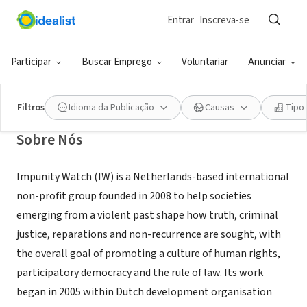
Entrar
Inscreva-se
ONG (SETOR SOCIAL)
Impunity Watch
Participar
Buscar Emprego
Voluntariar
Anunciar
Utrecht, UT, Holanda
|
www.impunitywatch.org
Filtros
Idioma da Publicação
Causas
Tipo
Sobre Nós
Impunity Watch (IW) is a Netherlands-based international
non-profit group founded in 2008 to help societies
emerging from a violent past shape how truth, criminal
justice, reparations and non-recurrence are sought, with
the overall goal of promoting a culture of human rights,
participatory democracy and the rule of law. Its work
began in 2005 within Dutch development organisation