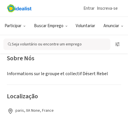
Entrar
Inscreva-se
ONG (SETOR SOCIAL)
Désert Rebel
Participar
Buscar Emprego
Voluntariar
Anunciar
paris, XA, França
Seja voluntário ou encontre um emprego
Sobre Nós
Informations sur le groupe et collectif Désert Rebel
Localização
paris, XA None, France