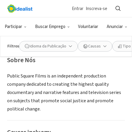
Entrar
Inscreva-se
ONG (SETOR SOCIAL)
Public Square Films
Participar
Buscar Emprego
Voluntariar
Anunciar
New York, NY
Filtros
Idioma da Publicação
Causas
Tipo
Sobre Nós
Public Square Films is an independent production
company dedicated to creating the highest quality
documentary and narrative features and television series
on subjects that promote social justice and promote
political change.