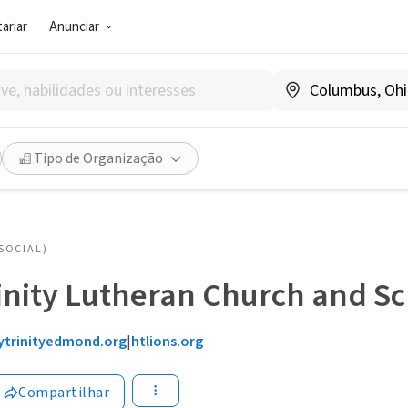
ariar
Anunciar
Tipo de Organização
SOCIAL)
inity Lutheran Church and S
ytrinityedmond.org
|
htlions.org
Compartilhar