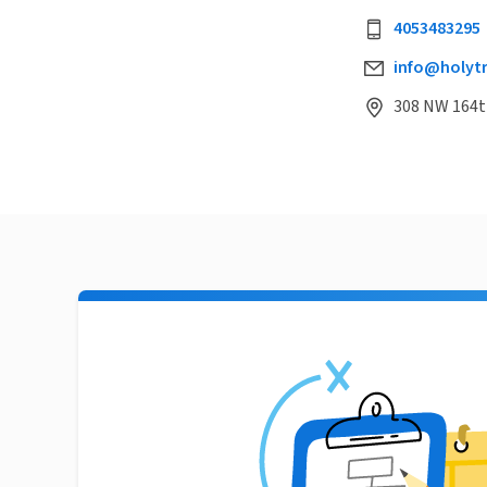
4053483295
info@holyt
308 NW 164t