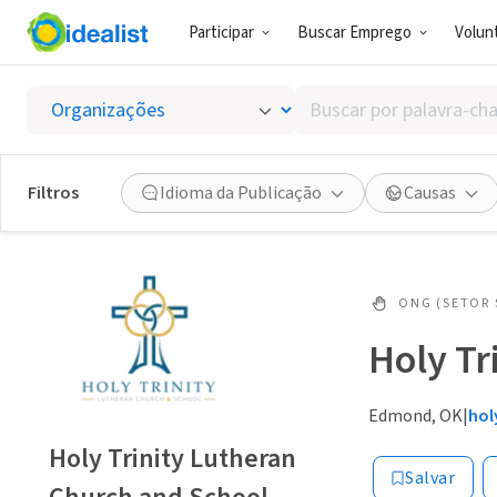
Participar
Buscar Emprego
Volunt
Buscar
por
palavra-
chave,
Filtros
Idioma da Publicação
Causas
habilidades
ou
interesses
ONG (SETOR 
Holy Tr
Edmond, OK
|
hol
Holy Trinity Lutheran
Salvar