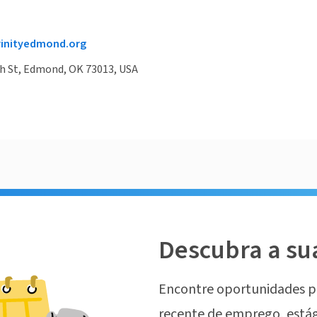
rinityedmond.org
h St, Edmond, OK 73013, USA
Descubra a su
Encontre oportunidades p
recente de emprego, estág