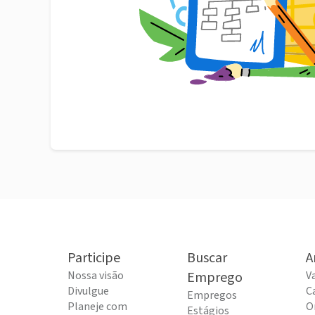
Participe
Buscar
A
Nossa visão
Emprego
V
Divulgue
C
Empregos
Planeje com
O
Estágios