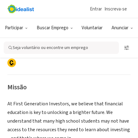
Entrar
Inscreva-se
ONG (SETOR SOCIAL)
Participar
Buscar Emprego
Voluntariar
Anunciar
First Generation Investors
Seja voluntário ou encontre um emprego
New York, NY
|
www.firstgenerationinvestors.com/
Missão
At First Generation Investors, we believe that financial
education is key to unlocking a brighter future. We
understand that many high school students may not have
access to the resources they need to learn about investing