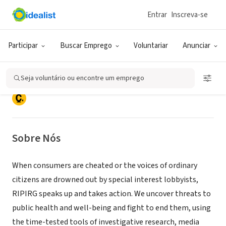
Entrar
Inscreva-se
ONG (SETOR SOCIAL)
RIPIRG (Rhode Island Public
Participar
Buscar Emprego
Voluntariar
Anunciar
Interest Research Group)
Seja voluntário ou encontre um emprego
Providence, RI
|
www.ripirg.org
Sobre Nós
When consumers are cheated or the voices of ordinary
citizens are drowned out by special interest lobbyists,
RIPIRG speaks up and takes action. We uncover threats to
public health and well-being and fight to end them, using
the time-tested tools of investigative research, media