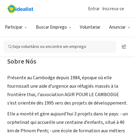
Entrar
Inscreva-se
ONG (SETOR SOCIAL)
Agir Pour Le Cambodge
Participar
Buscar Emprego
Voluntariar
Anunciar
PARIS, XA, França
|
www.agirpourlecambodge.org
Seja voluntário ou encontre um emprego
Sobre Nós
Présente au Cambodge depuis 1984, époque où elle
fournissait une aide d’urgence aux réfugiés massés à la
frontière thaï, l’association AGIR POUR LE CAMBODGE
s’est orientée dès 1995 vers des projets de développement.
Elle a monté et gère aujourd’hui 3 projets dans le pays: - un
orphelinat qui accueille une centaine d’enfants, situé à 40
km de Phnom Penh; - une école de formation aux métiers