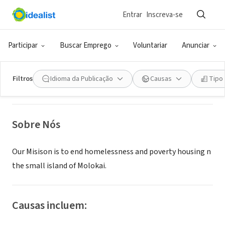
Entrar
Inscreva-se
ONG (SETOR SOCIAL)
Molokai Habitat for Humanity
Participar
Buscar Emprego
Voluntariar
Anunciar
Hoolehua, HI
|
molokaihabitat.org
Filtros
Idioma da Publicação
Causas
Tipo
Sobre Nós
Our Misison is to end homelessness and poverty housing n
the small island of Molokai.
Causas incluem: