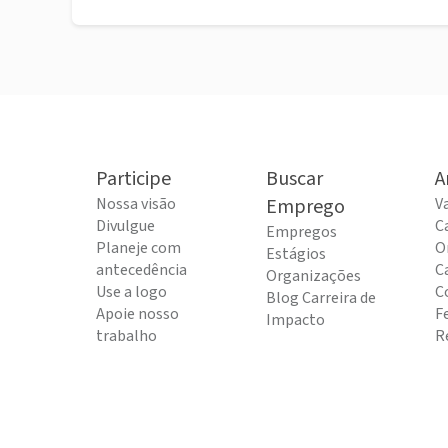
Participe
Buscar
A
Nossa visão
Emprego
V
Divulgue
C
Empregos
Planeje com
O
Estágios
antecedência
C
Organizações
Use a logo
C
Blog Carreira de
Apoie nosso
F
Impacto
trabalho
R