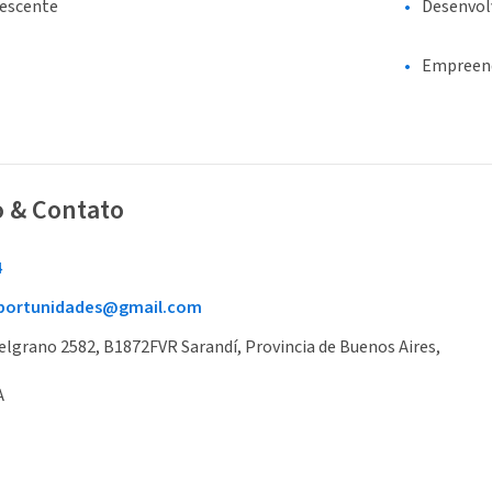
lescente
Desenvo
Empreen
o & Contato
4
portunidades@gmail.com
elgrano 2582, B1872FVR Sarandí, Provincia de Buenos Aires,
A