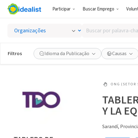
Participar
Buscar Emprego
Volunt
Buscar
por
palavra-
chave,
Filtros
Idioma da Publicação
Causas
habilidades
ou
interesses
ONG (SETOR 
TABLER
Y LA E
Sarandí, Provinc