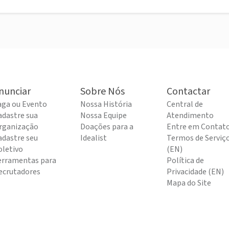
nunciar
Sobre Nós
Contactar
aga ou Evento
Nossa História
Central de
adastre sua
Nossa Equipe
Atendimento
rganização
Doações para a
Entre em Contat
adastre seu
Idealist
Termos de Serviç
oletivo
(EN)
erramentas para
Política de
ecrutadores
Privacidade (EN)
Mapa do Site