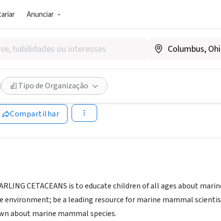
ariar
Anunciar
SOCIAL)
NG CETACEANS
Tipo de Organização
w.darlingcetaceans.org
Compartilhar
DARLING CETACEANS is to educate children of all ages about ma
ne environment; be a leading resource for marine mammal scientis
wn about marine mammal species.