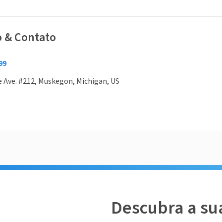
o & Contato
99
e Ave. #212, Muskegon, Michigan, US
Descubra a su