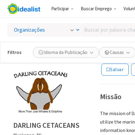
Participar
Buscar Emprego
Volunt
ONG (SETOR 
Buscar
DARLI
por
palavra-
chave,
Filtros
Idioma da Publicação
Causas
Muskegon, MI
|
ww
habilidades
ou
Salvar
interesses
Missão
The mission of 
utilize the mari
DARLING CETACEANS
information kno