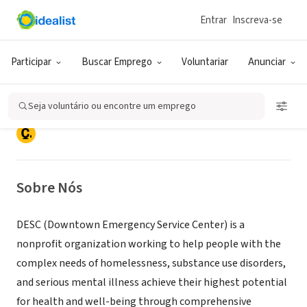
Entrar
Inscreva-se
ONG (SETOR SOCIAL)
Downtown Emergency Service
Participar
Buscar Emprego
Voluntariar
Anunciar
Center (DESC)
Seja voluntário ou encontre um emprego
Seattle, WA
|
www.desc.org/
Sobre Nós
DESC (Downtown Emergency Service Center) is a
nonprofit organization working to help people with the
complex needs of homelessness, substance use disorders,
and serious mental illness achieve their highest potential
for health and well-being through comprehensive