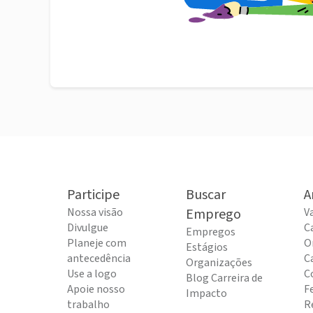
Participe
Buscar
A
Nossa visão
Emprego
V
Divulgue
C
Empregos
Planeje com
O
Estágios
antecedência
C
Organizações
Use a logo
C
Blog Carreira de
Apoie nosso
F
Impacto
trabalho
R