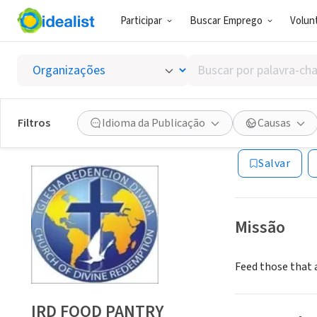
Participar
Buscar Emprego
Volunt
ONG (SETOR 
Buscar
IRD FO
por
palavra-
chave,
Filtros
Idioma da Publicação
Causas
Orlando, FL
habilidades
ou
Salvar
interesses
Missão
Feed those that a
IRD FOOD PANTRY