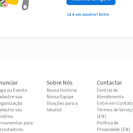
Já é um usuário? Entre
nunciar
Sobre Nós
Contactar
aga ou Evento
Nossa História
Central de
adastre sua
Nossa Equipe
Atendimento
rganização
Doações para a
Entre em Contat
adastre seu
Idealist
Termos de Serviç
oletivo
(EN)
erramentas para
Política de
ecrutadores
Privacidade (EN)