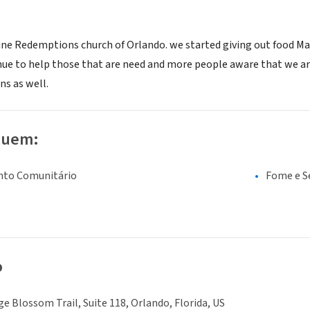
vine Redemptions church of Orlando. we started giving out food May
ue to help those that are need and more people aware that we are 
ns as well.
luem:
nto Comunitário
Fome e S
o
ge Blossom Trail, Suite 118, Orlando, Florida, US