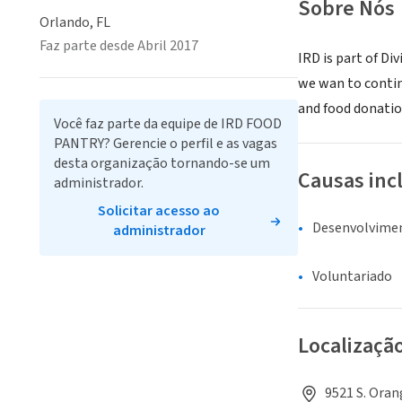
Sobre Nós
Orlando, FL
Faz parte desde Abril 2017
IRD is part of Di
we wan to contin
and food donatio
Você faz parte da equipe de IRD FOOD
PANTRY? Gerencie o perfil e as vagas
desta organização tornando-se um
Causas inc
administrador.
Solicitar acesso ao
Desenvolvime
administrador
Voluntariado
Localizaçã
9521 S. Oran