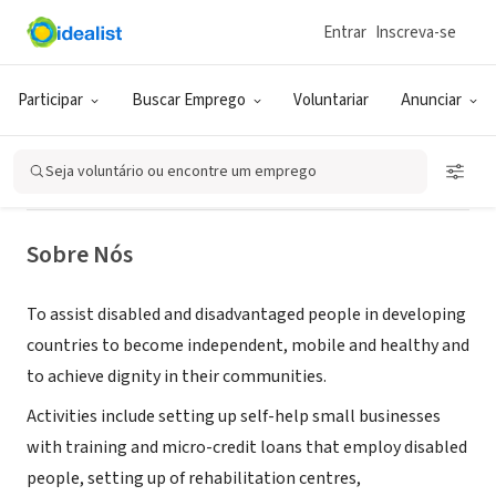
Entrar
Inscreva-se
ONG (SETOR SOCIAL)
Mobility Equipment for Needs of
Participar
Buscar Emprego
Voluntariar
Anunciar
Disabled
Seja voluntário ou encontre um emprego
Keri Keri, NTL, Nova Zelândia
|
www.mend.org.nz
Sobre Nós
To assist disabled and disadvantaged people in developing
countries to become independent, mobile and healthy and
to achieve dignity in their communities.
Activities include setting up self-help small businesses
with training and micro-credit loans that employ disabled
people, setting up of rehabilitation centres,