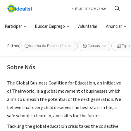
Entrar
Inscreva-se
ONG (SETOR SOCIAL)
The Global Business Coalition for
Participar
Buscar Emprego
Voluntariar
Anunciar
Education
Filtros
Idioma da Publicação
Causas
Tipo
New York, NY
|
www.gbc-education.org
Sobre Nós
The Global Business Coalition for Education, an initiative
of Theirworld, is a global movement of businesses which
aims to unleash the potential of the next generation. We
believe that every child deserves the best start in life, a
safe school to learn in, and skills for the future.
Tackling the global education crisis takes the collective