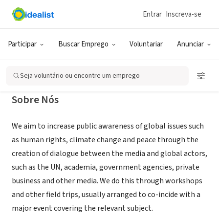
Entrar
Inscreva-se
ONG (SETOR SOCIAL)
Media21
Participar
Buscar Emprego
Voluntariar
Anunciar
Geneva, XA, Suíça
|
www.media21geneva.org
Seja voluntário ou encontre um emprego
Sobre Nós
We aim to increase public awareness of global issues such
as human rights, climate change and peace through the
creation of dialogue between the media and global actors,
such as the UN, academia, government agencies, private
business and other media. We do this through workshops
and other field trips, usually arranged to co-incide with a
major event covering the relevant subject.