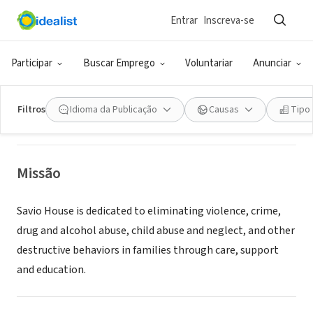
Entrar
Inscreva-se
ONG (SETOR SOCIAL)
SAVIO HOUSE
Participar
Buscar Emprego
Voluntariar
Anunciar
DENVER, CO
|
www.saviohouse.org/foster/how-to-become-a-f
Filtros
Idioma da Publicação
Causas
Tipo
Missão
Savio House is dedicated to eliminating violence, crime,
drug and alcohol abuse, child abuse and neglect, and other
destructive behaviors in families through care, support
and education.