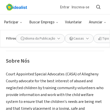
Entrar
Inscreva-se
ONG (SETOR SOCIAL)
CASA of Allegheny County
Participar
Buscar Emprego
Voluntariar
Anunciar
Pittsburgh, PA
|
www.pgh-casa.org
Filtros
Idioma da Publicação
Causas
Tipo
Sobre Nós
Court Appointed Special Advocates (CASA) of Allegheny
County advocate for the best interest of abused and
neglected children by training community volunteers who
provide information and work with the child welfare
system to ensure that the children's needs are being met
and that timely placement in a loving, safe and