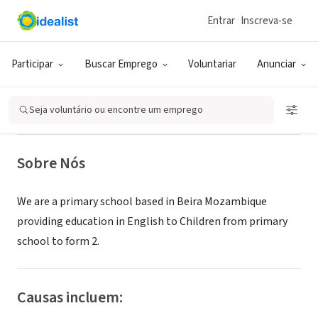
Entrar
Inscreva-se
ONG (SETOR SOCIAL)
Beira International Primary School
Participar
Buscar Emprego
Voluntariar
Anunciar
(BIPS)
Seja voluntário ou encontre um emprego
Beira, XA, Moçambique
|
bipsbeira.org
Sobre Nós
We are a primary school based in Beira Mozambique
providing education in English to Children from primary
school to form 2.
Causas incluem: