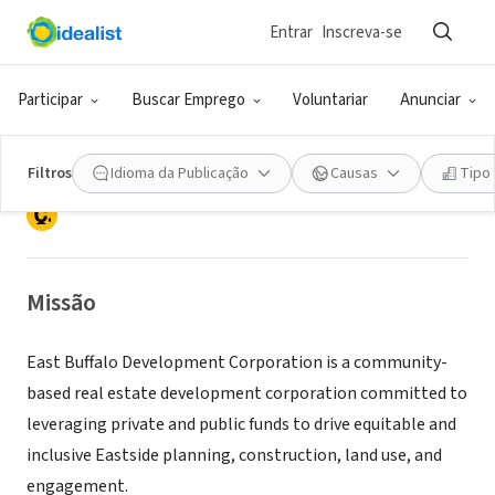
Entrar
Inscreva-se
ONG (SETOR SOCIAL)
EAST BUFFALO DEVELOPMENT
Participar
Buscar Emprego
Voluntariar
Anunciar
CORPORATION
Filtros
Idioma da Publicação
Causas
Tipo
BUFFALO, NY
|
eastbuffalodevelopment.org/
Missão
East Buffalo Development Corporation is a community-
based real estate development corporation committed to
leveraging private and public funds to drive equitable and
inclusive Eastside planning, construction, land use, and
engagement.