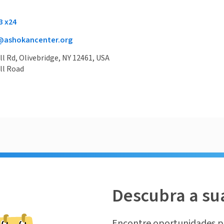
3 x24
@ashokancenter.org
ll Rd, Olivebridge, NY 12461, USA
ll Road
Descubra a su
Encontre oportunidades p