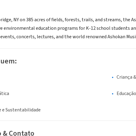
ridge, NY on 385 acres of fields, forests, trails, and streams, the
ive environmental education programs for K-12 school students and 
 events, concerts, lectures, and the world renowned Ashokan Mus
luem:
Criança 
tica
Educaçã
 e Sustentabilidade
o & Contato