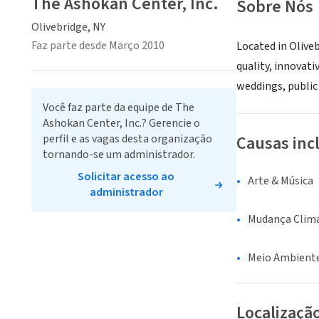
The Ashokan Center, Inc.
Sobre Nós
Olivebridge, NY
Faz parte desde Março 2010
Located in Oliveb
quality, innovat
weddings, public
Você faz parte da equipe de The
Ashokan Center, Inc.? Gerencie o
perfil e as vagas desta organização
Causas inc
tornando-se um administrador.
Solicitar acesso ao
Arte & Música
administrador
Mudança Climá
Meio Ambiente
Localizaçã