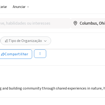
ariar
Anunciar
SOCIAL)
okan Center, Inc.
Tipo de Organização
www.ashokancenter.org
Compartilhar
ng and building community through shared experiences in nature, h