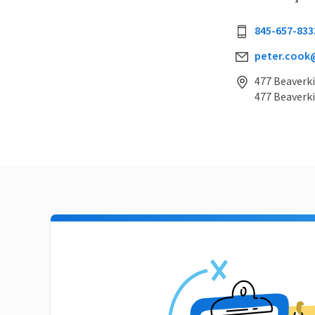
845-657-833
peter.cook
477 Beaverki
477 Beaverki