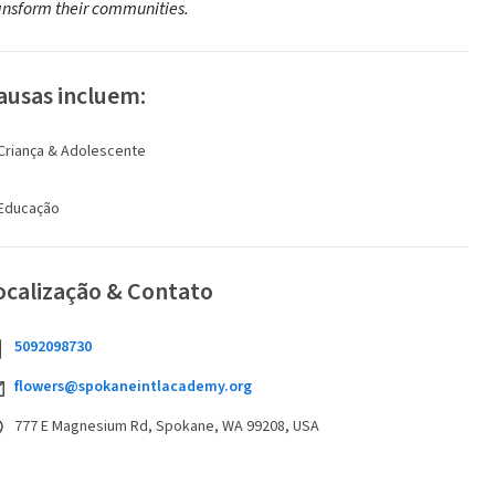
ansform their communities.
ausas incluem:
Criança & Adolescente
Educação
ocalização & Contato
5092098730
flowers@spokaneintlacademy.org
777 E Magnesium Rd, Spokane, WA 99208, USA