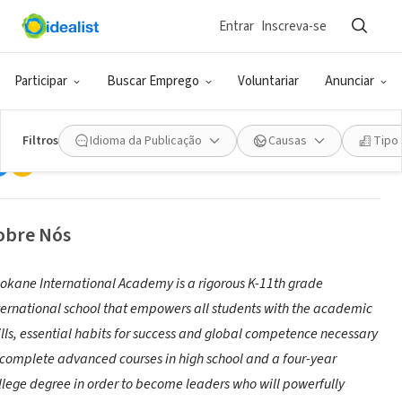
Entrar
Inscreva-se
ONG (SETOR SOCIAL)
pokane International Academy
Participar
Buscar Emprego
Voluntariar
Anunciar
okane,
|
www.spokaneintlacademy.org/
|
app.hirenimble.com/jobs/sia
A
Filtros
Idioma da Publicação
Causas
Tipo
obre Nós
okane International Academy is a rigorous K-11th grade
ternational school that empowers all students with the academic
ills, essential habits for success and global competence necessary
 complete advanced courses in high school and a four-year
llege degree in order to become leaders who will powerfully