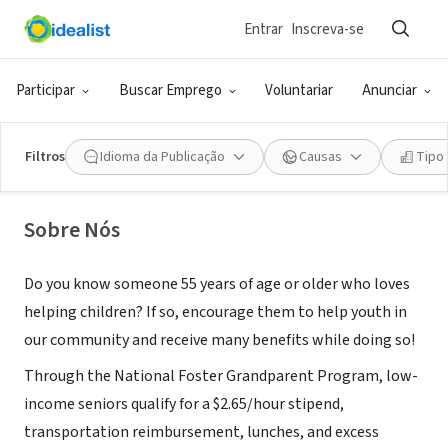
Entrar
Inscreva-se
ONG (SETOR SOCIAL)
Foster Grandparent Program--
Participar
Buscar Emprego
Voluntariar
Anunciar
Yakima and Kittitas Counties
Filtros
Idioma da Publicação
Causas
Tipo
Yakima, WA
Sobre Nós
Do you know someone 55 years of age or older who loves
helping children? If so, encourage them to help youth in
our community and receive many benefits while doing so!
Through the National Foster Grandparent Program, low-
income seniors qualify for a $2.65/hour stipend,
transportation reimbursement, lunches, and excess