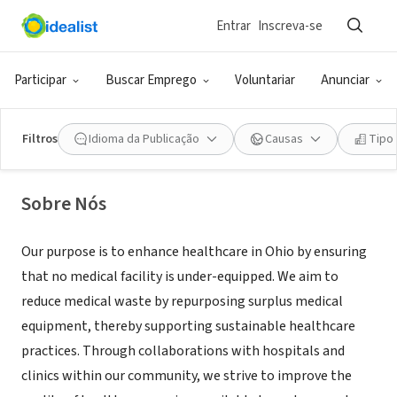
Entrar
Inscreva-se
ONG (SETOR SOCIAL)
Sharing Hope, Instruments, and
Participar
Buscar Emprego
Voluntariar
Anunciar
Necessary Equipment (SHINE)
Filtros
Idioma da Publicação
Causas
Tipo
Cleveland, OH
|
www.shineohio.org/
Sobre Nós
Our purpose is to enhance healthcare in Ohio by ensuring
that no medical facility is under-equipped. We aim to
reduce medical waste by repurposing surplus medical
equipment, thereby supporting sustainable healthcare
practices. Through collaborations with hospitals and
clinics within our community, we strive to improve the