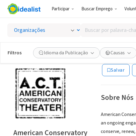
Participar
Buscar Emprego
Volunt
ONG (SETOR 
Buscar
Americ
por
palavra-
chave,
Filtros
Idioma da Publicação
Causas
San Francisco, C
habilidades
ou
Salvar
interesses
Sobre Nós
American Conserv
an ongoing engag
American Conservatory
conserve, renew, 