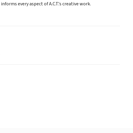
orms every aspect of A.C.T.'s creative work.
o