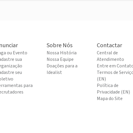
nunciar
Sobre Nós
Contactar
aga ou Evento
Nossa História
Central de
adastre sua
Nossa Equipe
Atendimento
rganização
Doações para a
Entre em Contat
adastre seu
Idealist
Termos de Serviç
oletivo
(EN)
erramentas para
Política de
ecrutadores
Privacidade (EN)
Mapa do Site