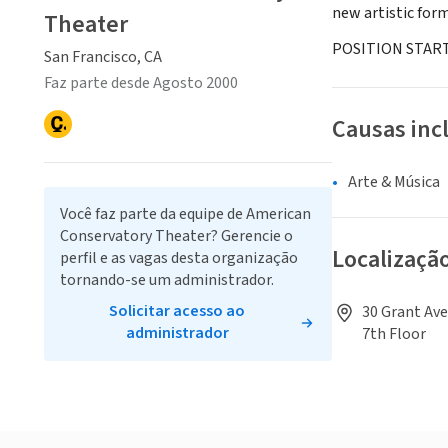
new artistic for
Theater
POSITION START
San Francisco, CA
Faz parte desde Agosto 2000
Causas inc
Arte & Música
Você faz parte da equipe de American
Conservatory Theater? Gerencie o
Localizaçã
perfil e as vagas desta organização
tornando-se um administrador.
Solicitar acesso ao
30 Grant Ave
administrador
7th Floor