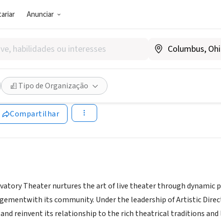
ariar
Anunciar
SOCIAL)
an Conservatory Theater
Tipo de Organização
A
|
www.act-sf.org
Compartilhar
atory Theater nurtures the art of live theater through dynamic pro
ementwith its community. Under the leadership of Artistic Director
and reinvent its relationship to the rich theatrical traditions and 