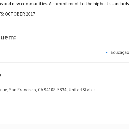
ms and new communities. A commitment to the highest standards inf
S: OCTOBER 2017
luem:
Educaçã
o
nue, San Francisco, CA 94108-5834, United States