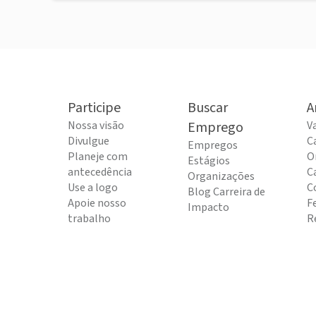
Participe
Buscar
A
Nossa visão
Emprego
V
Divulgue
C
Empregos
Planeje com
O
Estágios
antecedência
C
Organizações
Use a logo
C
Blog Carreira de
Apoie nosso
F
Impacto
trabalho
R