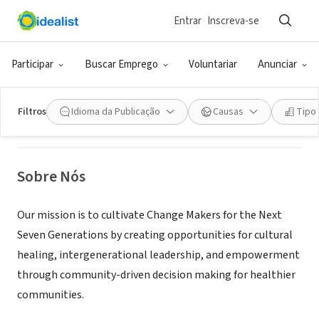
Entrar
Inscreva-se
ONG (SETOR SOCIAL)
MILPA
Participar
Buscar Emprego
Voluntariar
Anunciar
Salinas, CA
|
milpacollective.org/
Filtros
Idioma da Publicação
Causas
Tipo
Sobre Nós
Our mission is to cultivate Change Makers for the Next
Seven Generations by creating opportunities for cultural
healing, intergenerational leadership, and empowerment
through community-driven decision making for healthier
communities.