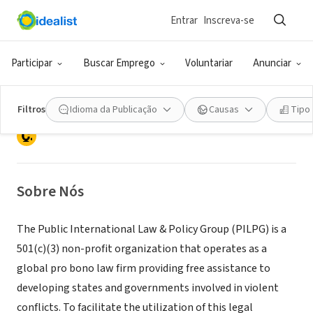
Entrar
Inscreva-se
ONG (SETOR SOCIAL)
Public International Law & Policy
Participar
Buscar Emprego
Voluntariar
Anunciar
Group
Filtros
Idioma da Publicação
Causas
Tipo
Washington, DC
|
www.pilpg.org
Sobre Nós
The Public International Law & Policy Group (PILPG) is a
501(c)(3) non-profit organization that operates as a
global pro bono law firm providing free assistance to
developing states and governments involved in violent
conflicts. To facilitate the utilization of this legal