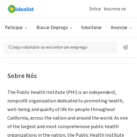
Entrar
Inscreva-se
ONG (SETOR SOCIAL)
Public Health Institute (PHI)
Participar
Buscar Emprego
Voluntariar
Anunciar
Oakland, CA
|
www.phi.org
Seja voluntário ou encontre um emprego
Sobre Nós
The Public Health Institute (PHI) is an independent,
nonprofit organization dedicated to promoting health,
well-being and quality of life for people throughout
California, across the nation and around the world. As one
of the largest and most comprehensive public health
organizations in the nation, the Public Health Institute