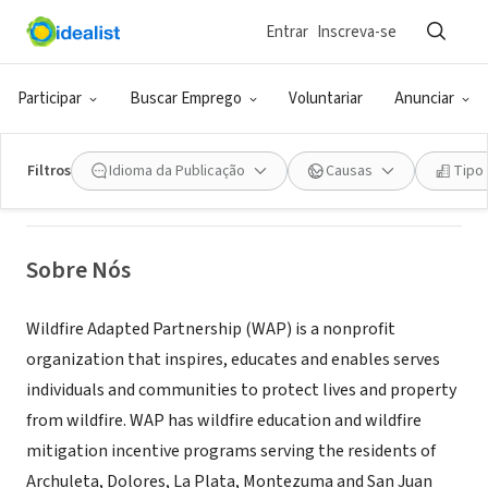
Entrar
Inscreva-se
ONG (SETOR SOCIAL)
Wildfire Adapted Partnership
Participar
Buscar Emprego
Voluntariar
Anunciar
Durango, CO
|
www.wildfireadapted.org/
Filtros
Idioma da Publicação
Causas
Tipo
Sobre Nós
Wildfire Adapted Partnership (WAP) is a nonprofit
organization that inspires, educates and enables serves
individuals and communities to protect lives and property
from wildfire. WAP has wildfire education and wildfire
mitigation incentive programs serving the residents of
Archuleta, Dolores, La Plata, Montezuma and San Juan