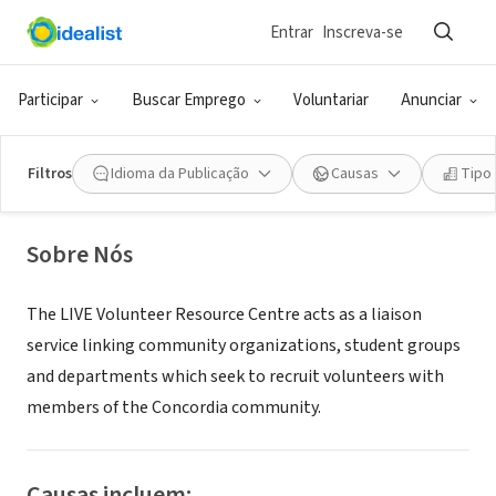
Entrar
Inscreva-se
ONG (SETOR SOCIAL)
Volunteer Resource Centre,
Participar
Buscar Emprego
Voluntariar
Anunciar
Concordia University
Filtros
Idioma da Publicação
Causas
Tipo
Montreal, QC, Canadá
|
www.concordia.ca/offices/live.html
Sobre Nós
The LIVE Volunteer Resource Centre acts as a liaison
service linking community organizations, student groups
and departments which seek to recruit volunteers with
members of the Concordia community.
Causas incluem: