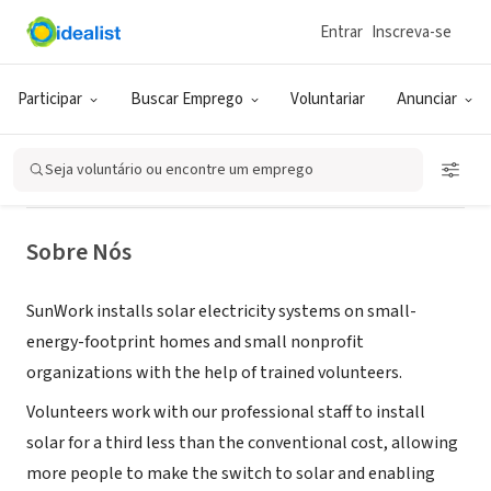
Entrar
Inscreva-se
ONG (SETOR SOCIAL)
SunWork Renewable Energy
Participar
Buscar Emprego
Voluntariar
Anunciar
Projects
Seja voluntário ou encontre um emprego
Milpitas, CA
|
sunwork.org
Sobre Nós
SunWork installs solar electricity systems on small-
energy-footprint homes and small nonprofit
organizations with the help of trained volunteers.
Volunteers work with our professional staff to install
solar for a third less than the conventional cost, allowing
more people to make the switch to solar and enabling