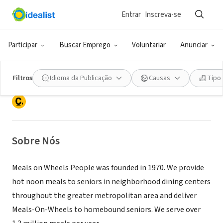
Entrar
Inscreva-se
ONG (SETOR SOCIAL)
Participar
Buscar Emprego
Voluntariar
Anunciar
Meals on Wheels People, Inc.
Filtros
Idioma da Publicação
Causas
Tipo
Portland, OR
|
MOWP.org
Sobre Nós
Meals on Wheels People was founded in 1970. We provide
hot noon meals to seniors in neighborhood dining centers
throughout the greater metropolitan area and deliver
Meals-On-Wheels to homebound seniors. We serve over