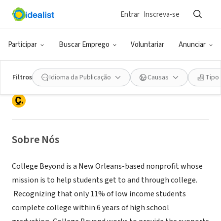
Entrar
Inscreva-se
ONG (SETOR SOCIAL)
Participar
Buscar Emprego
Voluntariar
Anunciar
College Beyond
Filtros
Idioma da Publicação
Causas
Tipo
New Orleans, LA
|
collegebeyond.org
Sobre Nós
College Beyond is a New Orleans-based nonprofit whose
mission is to help students get to and through college.
Recognizing that only 11% of low income students
complete college within 6 years of high school