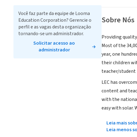
Você faz parte da equipe de Looma
Sobre Nós
Education Corporation? Gerencie o
perfil e as vagas desta organização
tornando-se um administrador.
Providing quality
Solicitar acesso ao
Most of the 34,00
administrador
year, one hundred
their children w
teacher/student r
LEC has overcome
content and teac
with the national
easy with solar. 
Leia mais sob
Leia menos s