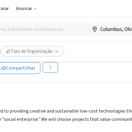
ariar
Anunciar
SOCIAL)
Education Corporation
Tipo de Organização
ooma.education
Compartilhar
 to providing creative and sustainable low-cost technologies th
rue "social enterprise." We will choose projects that value communi