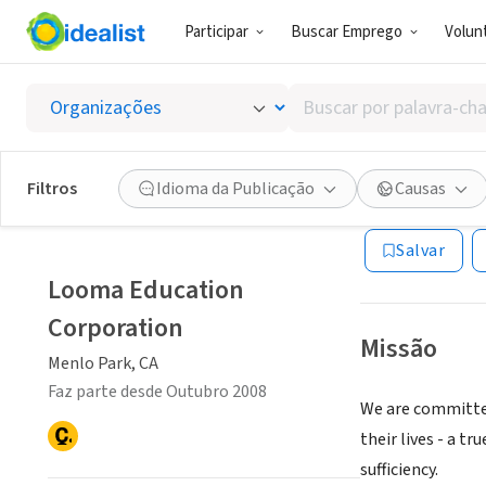
Participar
Buscar Emprego
Volunt
ONG (SETOR 
Buscar
Looma 
por
palavra-
chave,
Filtros
Idioma da Publicação
Causas
Menlo Park, CA
|
l
habilidades
ou
Salvar
interesses
Looma Education
Corporation
Missão
Menlo Park, CA
Faz parte desde Outubro 2008
We are committed
their lives - a t
sufficiency.